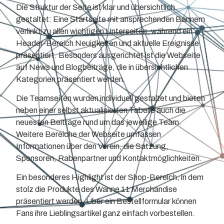
Die Struktur der Seite ist klar und übersichtlich
gestaltet: Eine Startseite mit ansprechenden Bannern
verlinkt zu allen wichtigen Unterseiten, während ein
Header-Bereich Neuigkeiten und aktuelle Ereignisse
präsentiert. Besonders ausgerichtet ist die Webseite
auf News und Blogbeiträge, die in übersichtlichen
Kategorien präsentiert werden.
Die Teamseiten wurden individuell gestaltet und bieten
neben einer selbst aktualisierten Tabelle auch die
neuesten Beiträge rund um das jeweilige Team.
Weitere Bereiche der Webseite umfassen
Informationen über den Verein, die Satzung,
Sponsoren, Rabenpartner und Kontaktmöglichkeiten.
Ein besonderes Highlight ist der Shop-Bereich, in dem
stolz die Produkte des Wanne 11 Merchandise
präsentiert werden. Über ein Bestellformular können
Fans ihre Lieblingsartikel ganz einfach vorbestellen.