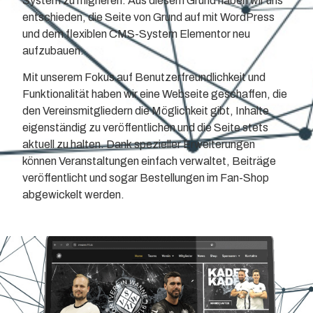
System zu migrieren. Aus diesem Grund haben wir uns
entschieden, die Seite von Grund auf mit WordPress
und dem flexiblen CMS-System Elementor neu
aufzubauen.
Mit unserem Fokus auf Benutzerfreundlichkeit und
Funktionalität haben wir eine Webseite geschaffen, die
den Vereinsmitgliedern die Möglichkeit gibt, Inhalte
eigenständig zu veröffentlichen und die Seite stets
aktuell zu halten. Dank spezieller Erweiterungen
können Veranstaltungen einfach verwaltet, Beiträge
veröffentlicht und sogar Bestellungen im Fan-Shop
abgewickelt werden.