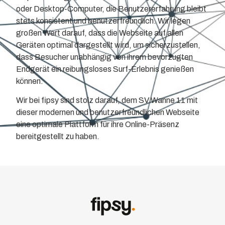
oder Desktop-Computer, die Benutzererfahrung bleibt
stets konsistent und benutzerfreundlich. Wir legen
großen Wert darauf, dass die Webseite auf allen
Geräten optimal dargestellt wird, um sicherzustellen,
dass Besucher unabhängig von ihrem bevorzugten
Endgerät ein reibungsloses Surf-Erlebnis genießen
können.
Wir bei fipsy sind stolz darauf, dem SV Wanne 11 mit
dieser modernen und benutzerfreundlichen Webseite
eine optimale Plattform für ihre Online-Präsenz
bereitgestellt zu haben.