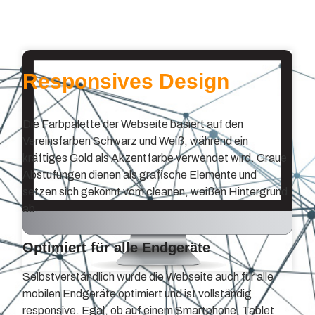
Responsives Design
Die Farbpalette der Webseite basiert auf den
Vereinsfarben Schwarz und Weiß, während ein
kräftiges Gold als Akzentfarbe verwendet wird. Graue
Abstufungen dienen als grafische Elemente und
setzen sich gekonnt vom cleanen, weißen Hintergrund
ab.
Optimiert für alle Endgeräte
Selbstverständlich wurde die Webseite auch für alle
mobilen Endgeräte optimiert und ist vollständig
responsive. Egal, ob auf einem Smartphone, Tablet